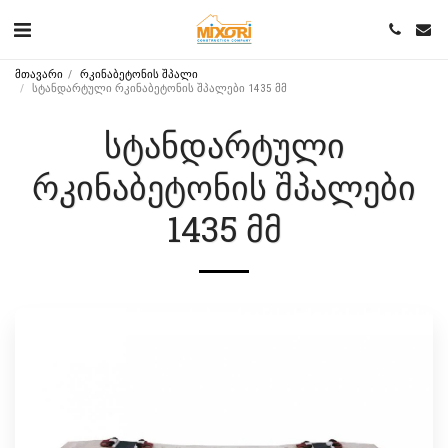
მთავარი
რკინაბეტონის შპალი
სტანდარტული რკინაბეტონის შპალები 1435 მმ
ᲡᲢᲐᲜᲓᲐᲠᲢᲣᲚᲘ
ᲠᲙᲘᲜᲐᲑᲔᲢᲝᲜᲘᲡ ᲨᲞᲐᲚᲔᲑᲘ
1435 ᲛᲛ