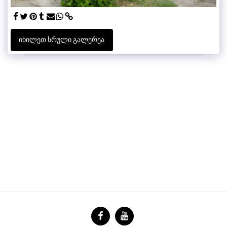
ᲘᲮᲘᲚᲔᲗ ᲡᲠᲣᲚᲘ ᲒᲐᲚᲔᲠᲔᲐ