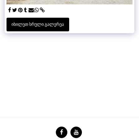
ᲘᲮᲘᲚᲔᲗ ᲡᲠᲣᲚᲘ ᲒᲐᲚᲔᲠᲔᲐ